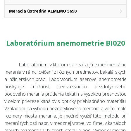
Meracia ústredňa ALMEMO 5690
Laboratórium anemometrie BI020
Laboratórium, v ktorom sa realizujú experimentálne
merania v rámci cvičení z rôznych predmetov
, bakalárskych
a inžinierskych prác.
Laboratórium laserovej anemometrie
poskytuje možnosť neinvazívneho bezdotykového
bodového merania prúdenia tekutín s vysokou presnosťou
v celom priereze kanálov s opticky priehľadného materiálu.
Vzhľadom na výhodu bezdotykového merania a veľmi malé
rozmery miesta merania, je možné využiť túto metódu pri
meraní rýchlosti napr. v medznej vrstve, vo filme, v kanáloch
malých rozmerov, v blízkosti steny a pod. Výsledky meraní