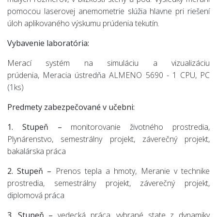
pomocou laserovej anemometrie slúžia hlavne pri riešení
úloh aplikovaného výskumu prúdenia tekutín.
Vybavenie laboratória:
Merací systém na simuláciu a vizualizáciu
prúdenia, Meracia ústredňa ALMENO 5690 - 1 CPU, PC
(1ks)
Predmety zabezpečované v učebni:
1. Stupeň –
monitorovanie životného prostredia,
Plynárenstvo, semestrálny projekt, záverečný projekt,
bakalárska práca
2. Stupeň –
Prenos tepla a hmoty, Meranie v technike
prostredia, semestrálny projekt, záverečný projekt,
diplomová práca
3. Stupeň –
vedecká práca, vybrané state z dynamiky