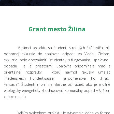
Grant mesto Žilina
V rámci projektu sa študenti stredných škôl zúčastnili
odbornej exkurzie do spaľovne odpadu vo Viedni. Cieľom
exkurzie bolo oboznámiť študentov s fungovaním spaľovne
odpadu a jej priestormi. Spaľovňa pripomínala hrad z
orientálnej rozprávky, ktorú navrhol rakúsky umelec
Friedensreich Hundertwasser a pomenoval ho „Hrad
Fantasia“. Študenti mohli na vlastné oči vidieť, ako je možné
ekologicky energeticky zhodnocovať komunálny odpad v širšom
centre mesta.
Ďalším výsledkom projektu je vytvorenie videa vo forme