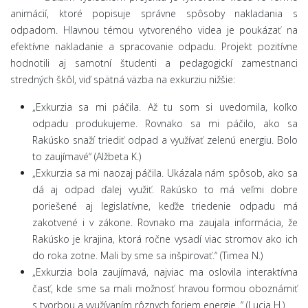
animácií, ktoré popisuje správne spôsoby nakladania s
odpadom. Hlavnou témou vytvoreného videa je poukázať na
efektívne nakladanie a spracovanie odpadu. Projekt pozitívne
hodnotili aj samotní študenti a pedagogickí zamestnanci
stredných škôl, viď spätná väzba na exkurziu nižšie:
„Exkurzia sa mi páčila. Až tu som si uvedomila, koľko
odpadu produkujeme. Rovnako sa mi páčilo, ako sa
Rakúsko snaží triediť odpad a využívať zelenú energiu. Bolo
to zaujímavé“ (Alžbeta K.)
„Exkurzia sa mi naozaj páčila. Ukázala nám spôsob, ako sa
dá aj odpad ďalej využiť. Rakúsko to má veľmi dobre
poriešené aj legislatívne, keďže triedenie odpadu má
zakotvené i v zákone. Rovnako ma zaujala informácia, že
Rakúsko je krajina, ktorá ročne vysadí viac stromov ako ich
do roka zotne. Mali by sme sa inšpirovať.“ (Timea N.)
„Exkurzia bola zaujímavá, najviac ma oslovila interaktívna
časť, kde sme sa mali možnosť hravou formou oboznámiť
s tvorbou a využívaním rôznych foriem energie. “ (Lucia H.)