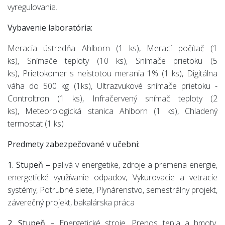
vyregulovania.
Vybavenie laboratória:
Meracia ústredňa Ahlborn (1 ks), Merací počítač (1
ks), Snímače teploty (10 ks), Snímače prietoku (5
ks), Prietokomer s neistotou merania 1% (1 ks), Digitálna
váha do 500 kg (1ks), Ultrazvukové snímače prietoku -
Controltron (1 ks), Infračervený snímač teploty (2
ks), Meteorologická stanica Ahlborn (1 ks), Chladený
termostat (1 ks)
Predmety zabezpečované v učebni:
1. Stupeň –
palivá v energetike, zdroje a premena energie,
energetické využívanie odpadov, Vykurovacie a vetracie
systémy, Potrubné siete, Plynárenstvo, semestrálny projekt,
záverečný projekt, bakalárska práca
2. Stupeň –
Energetické stroje, Prenos tepla a hmoty,