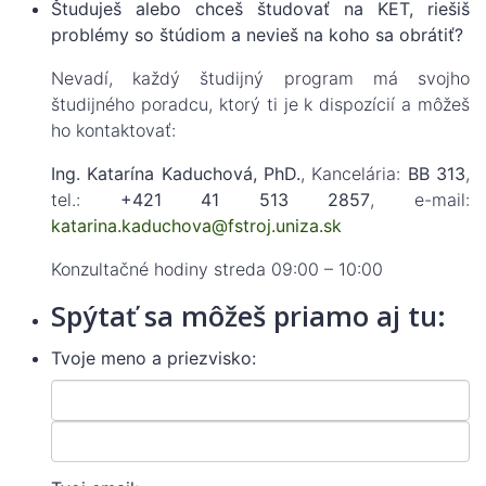
Študuješ alebo chceš študovať na KET, riešiš
problémy so štúdiom a nevieš na koho sa obrátiť?
Nevadí, každý študijný program má svojho
študijného poradcu, ktorý ti je k dispozícií a môžeš
ho kontaktovať:
Ing. Katarína Kaduchová, PhD.
, Kancelária:
BB 313
,
tel.:
+421 41 513 2857
, e-mail:
katarina.kaduchova@fstroj.uniza.sk
Konzultačné hodiny streda 09:00 – 10:00
Spýtať sa môžeš priamo aj tu:
Tvoje meno a priezvisko: